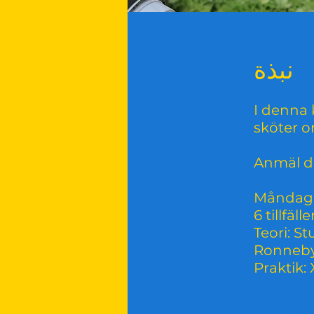
نبذة
I denna
sköter o
Anmäl d
Måndag
6 tillfäll
Teori: S
Ronneb
Praktik
لانضمام