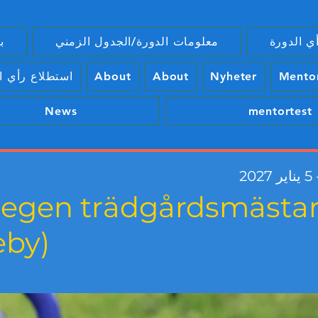
ي الدورة
معلومات الدورة/الجدول الزمني
ب
Mento
Nyheter
About
About
استطلاع رأي ا
News
mentortest
n egen trädgårdsmästa
eby)