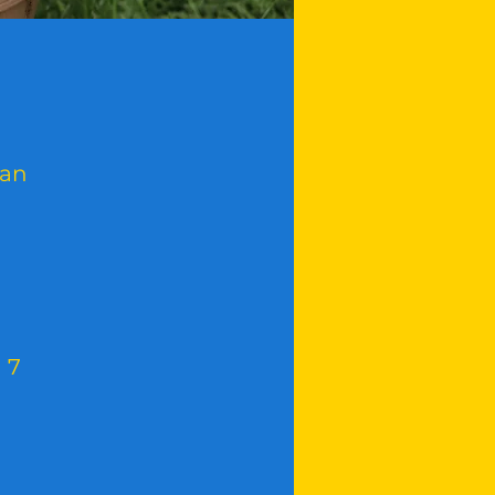
man
 7