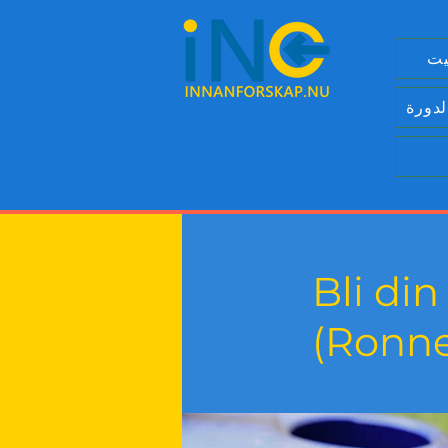
يت
لدورة
Bli di
(Ronn