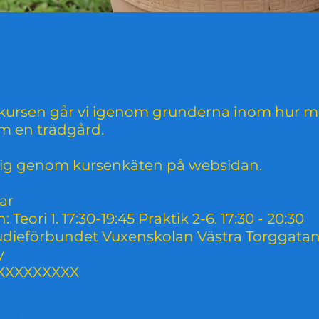
 kursen går vi igenom grunderna inom hur 
m en trädgård.
ig genom kursenkäten på websidan.
ar
en: Teori 1. 17:30-19:45 Praktik 2-6. 17:30 - 20:30
tudieförbundet Vuxenskolan Västra Torggatan
y
: XXXXXXXXX
طلب ل