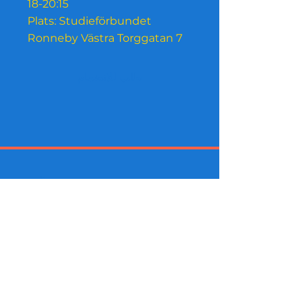
18-20:15
Plats: Studieförbundet
Ronneby Västra Torggatan 7
طلب للانضمام
التسوق من الداخل مدعوم الآن
بواسطة