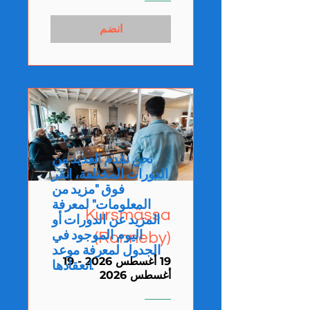
انضم
نحن نقدم العديد من
الدورات المختلفة، انقر
فوق "مزيد من
المعلومات" لمعرفة
Kursmässa
المزيد عن الدورات أو
اليوم الموجود في
(Ronneby)
الجدول لمعرفة موعد
19 أغسطس 2026 - 19
انعقادها.
أغسطس 2026