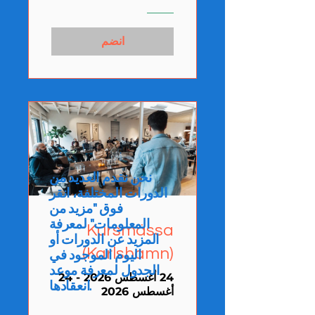
انضم
نحن نقدم العديد من
الدورات المختلفة، انقر
فوق "مزيد من
المعلومات" لمعرفة
Kursmässa
المزيد عن الدورات أو
(Karlshamn)
اليوم الموجود في
الجدول لمعرفة موعد
24 أغسطس 2026 - 24
انعقادها.
أغسطس 2026