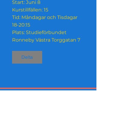
Start: Juni 8
Kurstillfällen: 15
Tid: Måndagar och Tisdagar
18-20:15
Plats: Studieförbundet
Ronneby Västra Torggatan 7
Delta
Innanförskap Nu stöds av