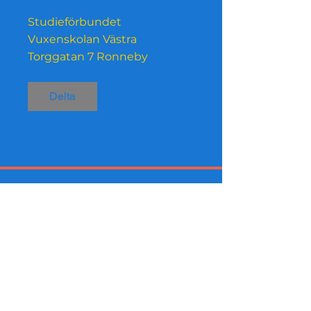
Studieförbundet
Vuxenskolan Västra
Torggatan 7 Ronneby
Delta
Innanförskap Nu stöds av