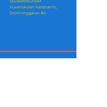
Studieförbundet
Vuxenskolan Karlshamn,
Drottninggatan 84
Delta
Innanförskap Nu stöds av