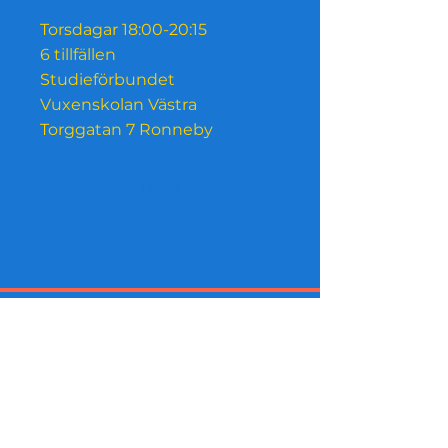
Torsdagar 18:00-20:15
6 tillfällen
Studieförbundet
Vuxenskolan Västra
Delta
Innanförskap Nu stöds av