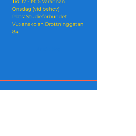
Tid: 17 - 19:15 Varannan
Onsdag (vid behov)
Plats: Studieförbundet
Vuxenskolan Drottninggatan
84
Ansök Idag
Insider shopping Now supported
by