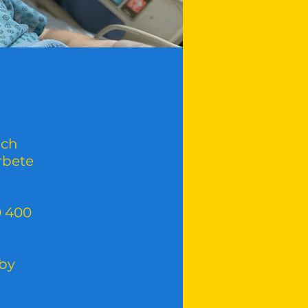
och
rbete
0 400
eby