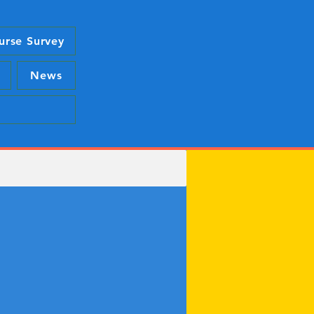
urse Survey
News