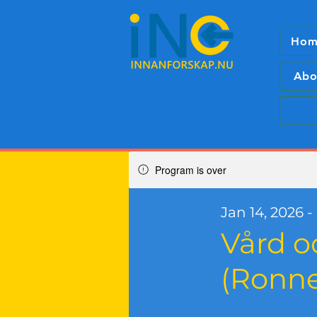
Hom
Abo
Program is over
Jan 14, 2026 -
Vård 
(Ronn