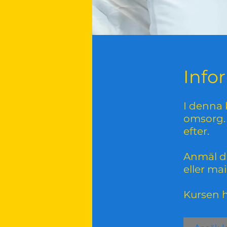
Info
I denna
omsorg. 
efter.
Anmäl di
eller ma
Kursen 