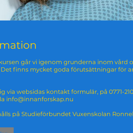
rmation
 kursen går vi igenom grunderna inom vård 
Det finns mycket goda förutsättningar för a
g via websidas kontakt formulär, på 0771-21
ila info@innanforskap.nu
hålls på Studieförbundet Vuxenskolan Ronn