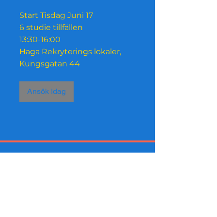
Start Tisdag Juni 17
6 studie tillfällen
13:30-16:00
Haga Rekryterings lokaler,
Ansök Idag
Insider shopping Now supported
by