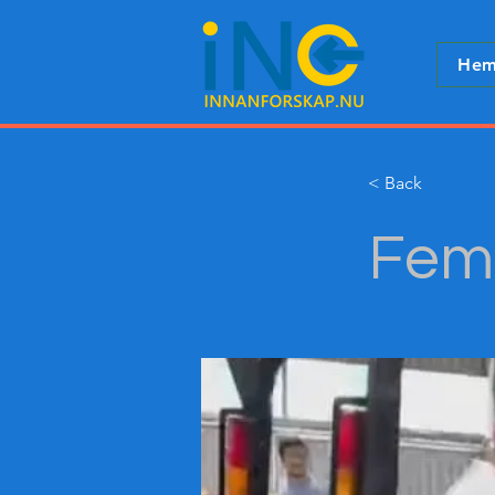
He
< Back
Fem 