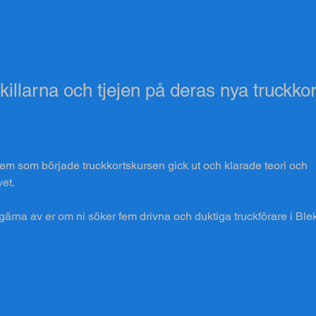
l killarna och tjejen på deras nya truckkor
a fem som började truckkortskursen gick ut och klarade teori och 
et. 
gärna av er om ni söker fem drivna och duktiga truckförare i Ble