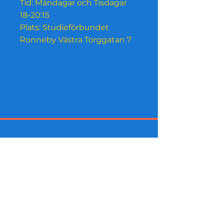
Tid: Måndagar och Tisdagar
18-20:15
Plats: Studieförbundet
Ronneby Västra Torggatan 7
Приєднатися
Інсайдерські покупки Тепер
підтримується