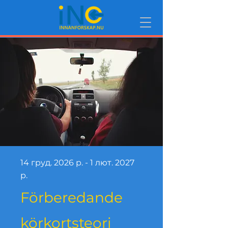
14 груд. 2026 р. - 1 лют. 2027
р.
Förberedande
körkortsteori​