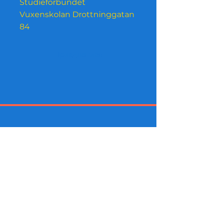
Studieförbundet
Vuxenskolan Drottninggatan
84
Приєднатися
Інсайдерські покупки Тепер
підтримується