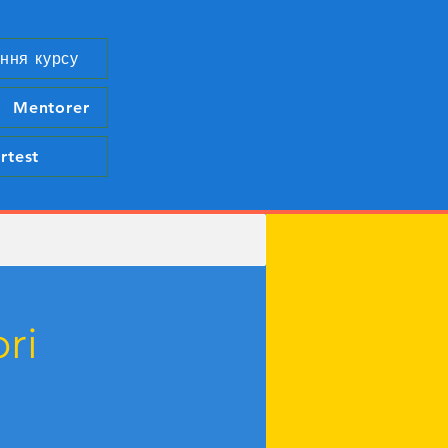
ння курсу
Mentorer
rtest
i​