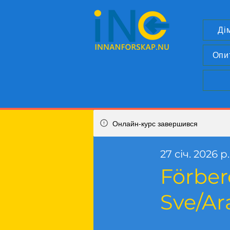
Ді
Опи
Онлайн-курс завершився
27 січ. 2026 р
Förber
Sve/Ar