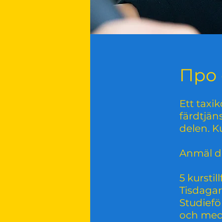
Про 
Ett taxik
färdtjän
delen. K
Anmäl di
5 kurstill
Tisdagar
Studief