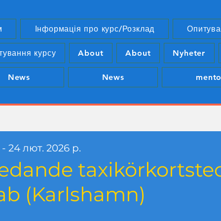
м
Інформація про курс/Розклад
Опитува
тування курсу
About
About
Nyheter
News
News
mento
. - 24 лют. 2026 р.
edande taxikörkortsteor
ab (Karlshamn)