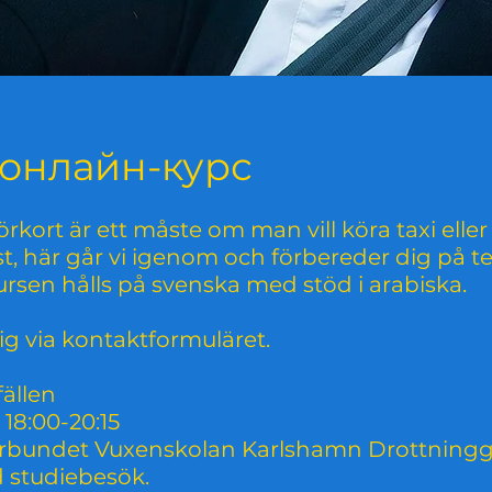
онлайн-курс
örkort är ett måste om man vill köra taxi eller
st, här går vi igenom och förbereder dig på te
ursen hålls på svenska med stöd i arabiska.
g via kontaktformuläret.
fällen
 18:00-20:15
örbundet Vuxenskolan Karlshamn Drottning